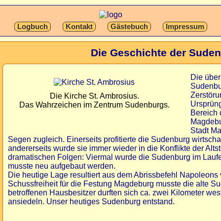
Logbuch
Kontakt
Gästebuch
Impressum
Die Geschichte der Sude
Die über
Sudenbur
Zerstöru
Die Kirche St. Ambrosius.
Ursprüng
Das Wahrzeichen im Zentrum Sudenburgs.
Bereich 
Magdebur
Stadt M
Segen zugleich. Einerseits profitierte die Sudenburg wirtscha
andererseits wurde sie immer wieder in die Konflikte der Alts
dramatischen Folgen: Viermal wurde die Sudenburg im Laufe 
musste neu aufgebaut werden.
Die heutige Lage resultiert aus dem Abrissbefehl Napoleons
Schussfreiheit für die Festung Magdeburg musste die alte S
betroffenen Hausbesitzer durften sich ca. zwei Kilometer wes
ansiedeln. Unser heutiges Sudenburg entstand.